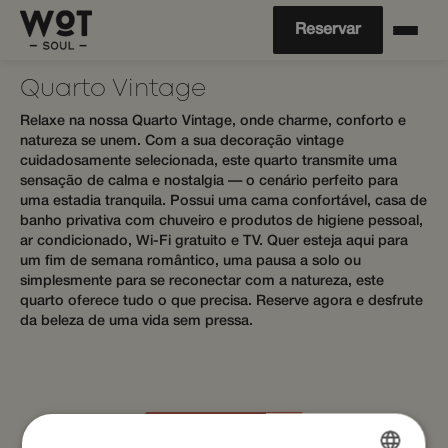
Reservar
Quarto Vintage
Relaxe na nossa Quarto Vintage, onde charme, conforto e
natureza se unem. Com a sua decoração vintage
cuidadosamente selecionada, este quarto transmite uma
sensação de calma e nostalgia — o cenário perfeito para
uma estadia tranquila. Possui uma cama confortável, casa de
banho privativa com chuveiro e produtos de higiene pessoal,
ar condicionado, Wi-Fi gratuito e TV. Quer esteja aqui para
um fim de semana romântico, uma pausa a solo ou
simplesmente para se reconectar com a natureza, este
quarto oferece tudo o que precisa. Reserve agora e desfrute
da beleza de uma vida sem pressa.
Reservar Agora