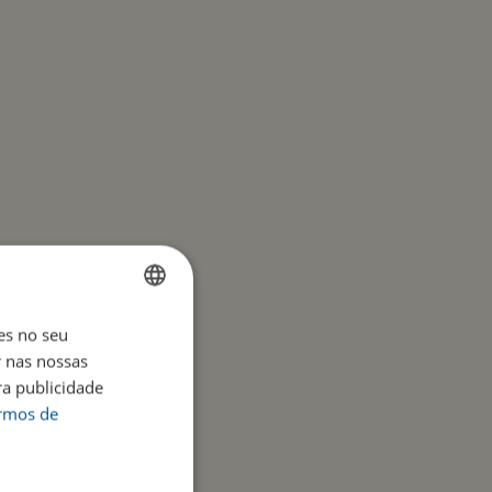
es no seu
ENGLISH
r nas nossas
PORTUGUESE
ra publicidade
ermos de