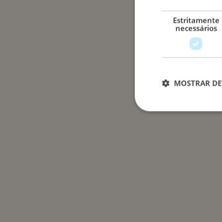
Estritamente
necessários
MOSTRAR DE
Estritamen
Os cookies estritame
site não pode ser uti
Nome
__cf_bm