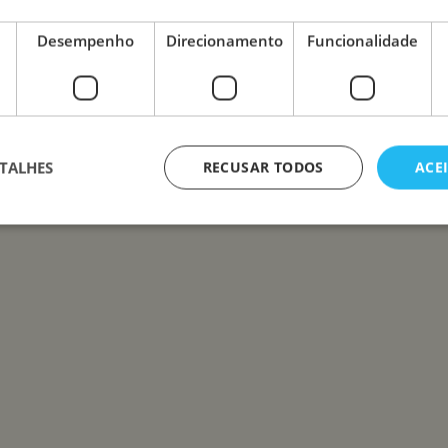
Desempenho
Direcionamento
Funcionalidade
TALHES
RECUSAR TODOS
ACE
te necessários
Desempenho
Direcionamento
Funcionalidade
Não c
nte necessários permitem a funcionalidade central do website, como login de usuário e
lizado corretamente sem os cookies estritamente necessários.
Provedor /
Validade
Descrição
Domínio
29
Este cookie é usado para distinguir entre humanos
Cloudflare Inc.
minutos
benéfico para o site, a fim de fazer relatórios vál
.apps.mews.com
58
seu site.
segundos