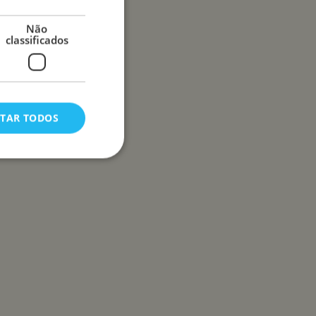
Não
classificados
ITAR TODOS
lassificados
 gestão da conta. O
 e bots. Isso é
idos sobre o uso de