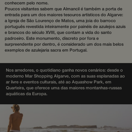
Os cookies estritamente necessários permitem a
conhecem pelo nome.
funcionalidade central do website, como login de
Poucos visitantes sabem que Almancil é também a porta de
usuário e gestão da conta. O site não pode ser
entrada para um dos maiores tesouros artísticos do Algarve:
utilizado corretamente sem os cookies estritamente
necessários.
a Igreja de São Lourenço de Matos, uma joia do barroco
português revestida inteiramente por painéis de azulejos azuis
Provedor /
Nome
Validade
Descrição
e brancos do século XVIII, que contam a vida do santo
Domínio
padroeiro. Este monumento, discreto por fora e
__cf_bm
29
Este cookie
Cloudflare Inc.
surpreendente por dentro, é considerado um dos mais belos
minutos
é usado
.apps.mews.com
exemplos de azulejaria sacra em Portugal.
58
para
segundos
distinguir
entre
humanos e
bots. Isso é
Nos arredores, o quotidiano ganha novos cenários: desde o
benéfico
para o site,
moderno Mar Shopping Algarve, com as suas esplanadas ao
a fim de
ar livre e eventos culturais, até ao Aquashow Park, em
fazer
relatórios
Quarteira, que oferece uma das maiores montanhas-russas
válidos
aquáticas da Europa.
sobre o us
de seu site.
__cf_bm
29
Este cookie
Cloudflare Inc.
minutos
é usado
.api.mews.com
Política de
55
para
Privacidade do Google
segundos
distinguir
entre
humanos e