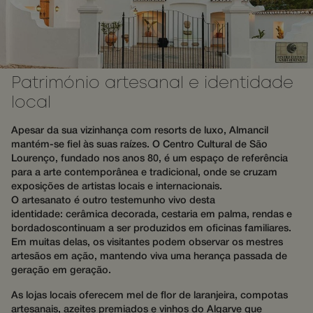
sessão e
bidding from
fornecend
third party
serviços
advertisers
personaliz
_gcl_au
3 meses
Used by
Google LLC
hijiffy_track_uuid_57
messenger-
1 mês
Google
.wotsoul.com
services.hijiffy.com
AdSense for
experimenting
Património artesanal e identidade
hijiffy_track_uuid_57
messenger-
1 mês
with
services.com
advertisement
local
efficiency
_cfuvid
.api.mews.com
Sessão
Este cooki
across
usado para
websites
Apesar da sua vizinhança com resorts de luxo, Almancil
de
using their
rastreame
services
mantém-se fiel às suas raízes. O Centro Cultural de São
de usuário
Lourenço, fundado nos anos 80, é um espaço de referência
através de
sessões pa
para a arte contemporânea e tradicional, onde se cruzam
otimizar a
exposições de artistas locais e internacionais.
experiênci
O artesanato é outro testemunho vivo desta
usuário,
mantendo
identidade: cerâmica decorada, cestaria em palma, rendas e
consistênc
bordadoscontinuam a ser produzidos em oficinas familiares.
sessão e
fornecend
Em muitas delas, os visitantes podem observar os mestres
serviços
artesãos em ação, mantendo viva uma herança passada de
personaliz
geração em geração.
hijiffy_track_uuid
messenger-
1 mês
Este cooki
services.com
usado par
As lojas locais oferecem mel de flor de laranjeira, compotas
identificar
artesanais, azeites premiados e vinhos do Algarve que
exclusiva