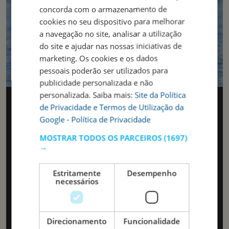
concorda com o armazenamento de
PORTUGUESE
cookies no seu dispositivo para melhorar
a navegação no site, analisar a utilização
do site e ajudar nas nossas iniciativas de
marketing. Os cookies e os dados
pessoais poderão ser utilizados para
publicidade personalizada e não
personalizada. Saiba mais:
Site da Política
Tradição algarvia entre
de Privacidade e Termos de Utilização da
sofisticação e natureza
Google
-
Política de Privacidade
Almancil: O segredo discreto do Triângulo Dourado
MOSTRAR TODOS OS PARCEIROS
(1697)
→
No coração do chamado “Triângulo Dourado” do Algarve,
entre os luxuosos empreendimentos de Vale do Lobo e
Estritamente
Desempenho
da Quinta do Lago, encontra-se Almancil, uma vila que
necessários
guarda em si uma alma algarvia genuína, mesmo com o
seu ar discreto.
A poucos minutos de Faro e a escassos quilómetros das
praias mais emblemáticas da região, Almancil combina a
Direcionamento
Funcionalidade
tranquilidade de uma pequena comunidade com a