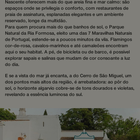
Nascente oferecem mais do que areia fina e mar calmo: são
espaços onde se privilegia o conforto, com restaurantes de
Provedor /
Nome
Validade
Provedor /
Domínio
praia de assinatura, esplanadas elegantes e um ambiente
Nome
Validade
Descrição
Domínio
reservado, longe da multidão.
wg_4J7yNWIK8ecs8T_hj_ut
.wotsoul.com
1 ano 1
Provedor /
Nome
Validade
Descrição
mês
Para quem procura mais do que banhos de sol, o Parque
hijiffy_track_ts
messenger-
1 mês
Este cooki
Domínio
services.com
usado par
Natural da Ria Formosa, eleito uma das 7 Maravilhas Naturais
hijiffy_track_wid_4J7yNWIK8ecs8T
messenger-
1 mês
messenger-
rastrear o
IDE
1 ano
This cookie is
Google LLC
de Portugal, estende-se a poucos minutos da vila. Flamingos
services.com
services.hijiffy.com
timestamp
set by
.doubleclick.net
interações
cor-de-rosa, cavalos-marinhos e até camaleões encontram
Doubleclick
hijiffy_track_wid_4J7yNWIK8ecs8T
messenger-
dentro da
1 mês
and carries
aqui o seu habitat. A pé, de bicicleta ou de barco, é possível
services.hijiffy.com
plataform
out
mensagen
explorar sapais e salinas que mudam de cor consoante a luz
information
para forne
wg_4J7yNWIK8ecs8T_hj_web
.wotsoul.com
1 ano 1
about how
do dia.
serviços d
mês
the end user
comunica
uses the
oportuna 
E se a vista do mar já encanta, a do Cerro de São Miguel, um
__Secure-csrftoken
www.wotsoul.com
11
website and
contextual
meses 4
any
dos pontos mais altos da região, é arrebatadora: ao pôr do
semanas
advertising
sol, o horizonte algarvio cobre-se de tons dourados e violetas,
_cfuvid
.apps.mews.com
Sessão
Este cooki
that the end
usado para
user may have
revelando a essência luminosa do sul.
de
seen before
rastreame
visiting the
de usuário
said website.
através de
sessões pa
_fbp
3 meses
Used by Meta
Meta Platform
otimizar a
to deliver a
Inc.
experiênci
series of
.wotsoul.com
usuário,
advertisement
mantendo
products such
consistênc
as real time