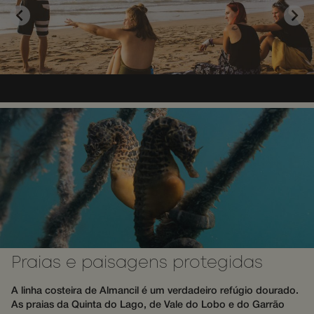
bots. Isso é
benéfico
para o site,
a fim de
fazer
relatórios
válidos
sobre o us
de seu site.
CookieScriptConsent
1 mês
This cookie
CookieScript
is used by
wotsoul.com
Cookie-
Script.com
service to
remember
visitor
cookie
consent
preferences
It is
necessary
for Cookie-
Script.com
cookie
banner to
work
Praias e paisagens protegidas
properly.
A linha costeira de Almancil é um verdadeiro refúgio dourado.
As praias da Quinta do Lago, de Vale do Lobo e do Garrão