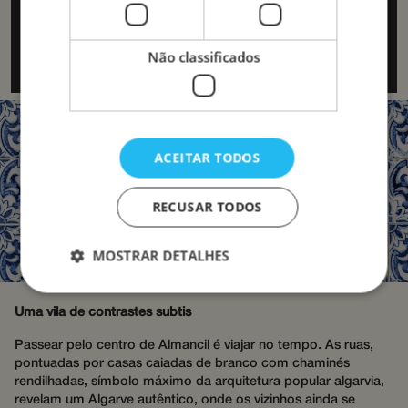
sofisticação de um dos destinos mais exclusivos do sul da
Europa. Aqui, convivem lado a lado a natureza protegida,
a gastronomia de raiz, o artesanato ancestral e
Não classificados
experiências cosmopolitas que atraem viajantes exigentes.
ACEITAR TODOS
RECUSAR TODOS
MOSTRAR DETALHES
Uma vila de contrastes subtis
Estritamente necessários
Desempenho
Passear pelo centro de Almancil é viajar no tempo. As ruas,
Direcionamento
Funcionalidade
pontuadas por casas caiadas de branco com chaminés
Não classificados
rendilhadas, símbolo máximo da arquitetura popular algarvia,
revelam um Algarve autêntico, onde os vizinhos ainda se