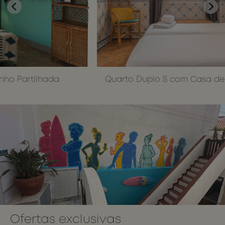
de seu site.
__cf_bm
29
Este cookie
Cloudflare Inc.
minutos
é usado
.api.mews.com
Política de
55
para
Privacidade do Google
segundos
distinguir
entre
humanos e
bots. Isso é
benéfico
para o site,
a fim de
 Partilhada
Quarto Duplo S com Casa de Ba
fazer
relatórios
válidos
sobre o us
de seu site.
CookieScriptConsent
1 mês
This cookie
CookieScript
is used by
wotsoul.com
Cookie-
Script.com
service to
remember
visitor
cookie
consent
preferences
It is
necessary
for Cookie-
Ofertas exclusivas
Script.com