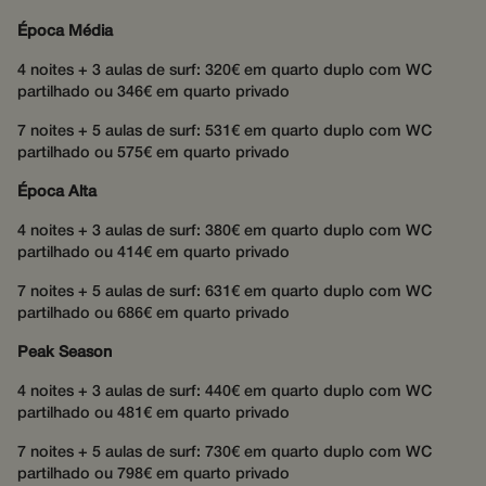
fornecend
serviços
Época Média
personaliz
hijiffy_track_uuid
messenger-
1 mês
Este cooki
4 noites + 3 aulas de surf: 320€ em quarto duplo com WC
services.com
usado par
partilhado ou 346€ em quarto privado
identificar
exclusiva
um visitan
7 noites + 5 aulas de surf: 531€ em quarto duplo com WC
site e rast
partilhado ou 575€ em quarto privado
sua naveg
e interaçõ
durante s
Época Alta
sessão par
melhorar 
4 noites + 3 aulas de surf: 380€ em quarto duplo com WC
personaliz
sua
partilhado ou 414€ em quarto privado
experiênci
7 noites + 5 aulas de surf: 631€ em quarto duplo com WC
hijiffy_track_ts
messenger-
1 mês
Este cooki
services.com
usado par
partilhado ou 686€ em quarto privado
messenger-
rastrear o
services.com
timestamp
Peak Season
interações
dentro da
plataform
4 noites + 3 aulas de surf: 440€ em quarto duplo com WC
mensagen
partilhado ou 481€ em quarto privado
para forne
serviços d
comunica
7 noites + 5 aulas de surf: 730€ em quarto duplo com WC
oportuna 
partilhado ou 798€ em quarto privado
contextual