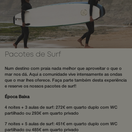
de usuário
said website.
através de
sessões pa
_fbp
3 meses
Used by Meta
Meta Platform
otimizar a
to deliver a
Inc.
experiênci
series of
.wotsoul.com
usuário,
advertisement
mantendo
products such
consistênc
as real time
sessão e
bidding from
fornecend
third party
serviços
advertisers
personaliz
_gcl_au
3 meses
Used by
Google LLC
Pacotes de Surf
hijiffy_track_uuid_57
messenger-
1 mês
Google
.wotsoul.com
services.hijiffy.com
AdSense for
experimenting
hijiffy_track_uuid_57
messenger-
1 mês
with
Num destino com praia nada melhor que aproveitar o que o
services.com
advertisement
mar nos dá. Aqui a comunidade vive intensamente as ondas
efficiency
_cfuvid
.api.mews.com
Sessão
Este cooki
que o mar lhes oferece. Faça parte também desta experiência
across
usado para
websites
e reserve os nossos pacotes de surf!
de
using their
rastreame
services
de usuário
Época Baixa
através de
sessões pa
4 noites + 3 aulas de surf: 272€ em quarto duplo com WC
otimizar a
experiênci
partilhado ou 293€ em quarto privado
usuário,
mantendo
7 noites + 5 aulas de surf: 451€ em quarto duplo com WC
consistênc
sessão e
partilhado ou 485€ em quarto privado