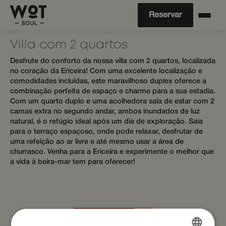
Reservar
Villa com 2 quartos
Desfrute do conforto da nossa villa com 2 quartos, localizada
no coração da Ericeira! Com uma excelente localização e
comodidades incluídas, este maravilhoso duplex oferece a
combinação perfeita de espaço e charme para a sua estadia.
Com um quarto duplo e uma acolhedora sala de estar com 2
camas extra no segundo andar, ambos inundados de luz
natural, é o refúgio ideal após um dia de exploração. Saia
para o terraço espaçoso, onde pode relaxar, desfrutar de
uma refeição ao ar livre e até mesmo usar a área de
churrasco. Venha para a Ericeira e experimente o melhor que
a vida à beira-mar tem para oferecer!
Reservar Agora