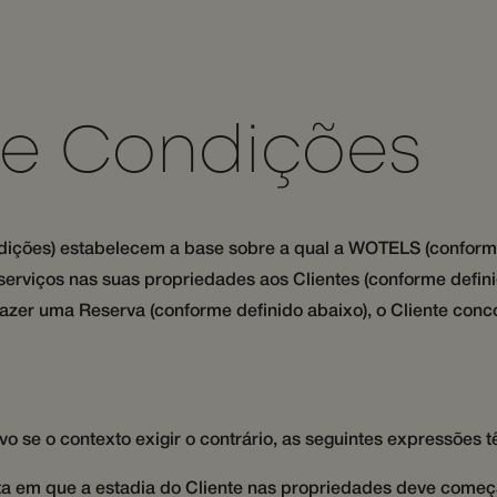
te necessários
Desempenho
Direcionamento
Funcionalidade
Não c
nte necessários permitem a funcionalidade central do website, como login de usuário e
lizado corretamente sem os cookies estritamente necessários.
Provedor /
Validade
Descrição
Domínio
 e Condições
29
Este cookie é usado para distinguir entre humanos
Cloudflare Inc.
minutos
benéfico para o site, a fim de fazer relatórios vál
.apps.mews.com
58
seu site.
segundos
29
Este cookie é usado para distinguir entre humanos
Cloudflare Inc.
ições) estabelecem a base sobre a qual a WOTELS (conforme
minutos
benéfico para o site, a fim de fazer relatórios vál
.api.mews.com
55
seu site.
 serviços nas suas propriedades aos Clientes (conforme defi
segundos
fazer uma Reserva (conforme definido abaixo), o Cliente con
nt
1 mês
This cookie is used by Cookie-Script.com service 
CookieScript
Política de Privacidade do Google
cookie consent preferences. It is necessary for Co
wotsoul.com
cookie banner to work properly.
Provedor / Domínio
Validade
Provedor /
Validade
Descrição
o se o contexto exigir o contrário, as seguintes expressões t
_hj_ut
.wotsoul.com
1 ano 1 mês
 /
Domínio
Validade
Descrição
4J7yNWIK8ecs8T
messenger-services.com
1 mês
messenger-
1 mês
Este cookie é usado para rastrear o timestamp da
ata em que a estadia do Cliente nas propriedades deve começ
services.com
da plataforma de mensagens para fornecer serv