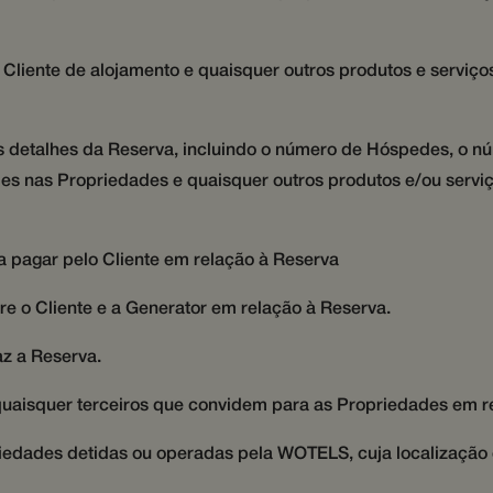
1 ano
This cookie is set by Doubleclick and carries out information ab
LC
4J7yNWIK8ecs8T
messenger-services.hijiffy.com
1 mês
messenger-
oportuna e contextual.
uses the website and any advertising that the end user may have 
ick.net
services.hijiffy.com
the said website.
T_hj_web
.wotsoul.com
1 ano 1 mês
.apps.mews.com
Sessão
Este cookie é usado para fins de rastreamento de
3 meses
Used by Meta to deliver a series of advertisement products such a
atform
o Cliente de alojamento e quaisquer outros produtos e serviç
www.wotsoul.com
11 meses 4 seman
de sessões para otimizar a experiência do usuár
from third party advertisers
consistência da sessão e fornecendo serviços per
.com
7
messenger-
1 mês
3 meses
Used by Google AdSense for experimenting with advertisement ef
LC
services.hijiffy.com
websites using their services
.com
os detalhes da Reserva, incluindo o número de Hóspedes, o n
7
messenger-
1 mês
s nas Propriedades e quaisquer outros produtos e/ou serviç
services.com
.api.mews.com
Sessão
Este cookie é usado para fins de rastreamento de
de sessões para otimizar a experiência do usuár
consistência da sessão e fornecendo serviços per
a pagar pelo Cliente em relação à Reserva
messenger-
1 mês
Este cookie é usado para identificar exclusivame
services.com
site e rastrear sua navegação e interações duran
tre o Cliente e a Generator em relação à Reserva.
melhorar e personalizar sua experiência.
messenger-
1 mês
Este cookie é usado para rastrear o timestamp da
az a Reserva.
services.com
da plataforma de mensagens para fornecer serv
messenger-
oportuna e contextual.
services.com
e quaisquer terceiros que convidem para as Propriedades em 
messenger-
1 mês
Este cookie é usado para identificar exclusivame
services.hijiffy.com
site e rastrear sua navegação e interações duran
melhorar e personalizar sua experiência.
riedades detidas ou operadas pela WOTELS, cuja localização 