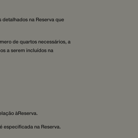
out how the end user
seen before visiting
 usuários através
s real time bidding
os detalhados na Reserva que
as
io, mantendo a
sonalizados.
ficiency across
úmero de quartos necessários, a
os a serem incluídos na
 usuários através
io, mantendo a
sonalizados.
nte um visitante no
te sua sessão para
s interações dentro
iços de comunicação
relação àReserva.
nte um visitante no
te sua sessão para
é especificada na Reserva.