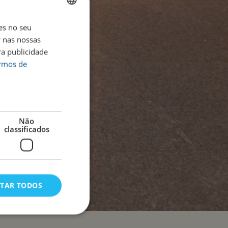
es no seu
ENGLISH
r nas nossas
PORTUGUESE
ra publicidade
ermos de
Não
classificados
ITAR TODOS