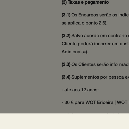
(3) Taxas e pagamento
(3.1)
Os Encargos serão os indi
se aplica o ponto 2.6).
(3.2)
Salvo acordo em contrário
Cliente poderá incorrer em cust
Adicionais»).
(3.3)
Os Clientes serão informad
(3.4)
Suplementos por pessoa ex
- até aos 12 anos:
- 30 € para WOT Ericeira | WOT
- 15 € restantes propriedades
06 a 11 anos: 50% de desconto