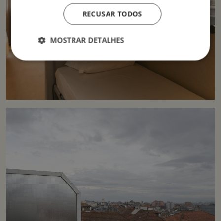
RECUSAR TODOS
MOSTRAR DETALHES
Estritamente necessários
Desempenho
Direcionamento
Funcionalidade
Não classificados
Os cookies estritamente necessários permitem a
funcionalidade central do website, como login de
usuário e gestão da conta. O site não pode ser
utilizado corretamente sem os cookies estritamente
necessários.
Provedor /
Nome
Validade
Descrição
Domínio
__cf_bm
29
Este cookie
Cloudflare Inc.
minutos
é usado
.apps.mews.com
58
para
segundos
distinguir