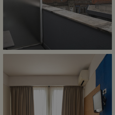
entre
humanos e
bots. Isso é
benéfico
para o site,
a fim de
fazer
relatórios
válidos
sobre o us
de seu site.
__cf_bm
29
Este cookie
Cloudflare Inc.
minutos
é usado
.api.mews.com
Política de
55
para
Privacidade do Google
segundos
distinguir
entre
humanos e
bots. Isso é
benéfico
para o site,
a fim de
fazer
relatórios
válidos
sobre o us
de seu site.
CookieScriptConsent
1 mês
This cookie
CookieScript
is used by
wotsoul.com
Cookie-
Script.com