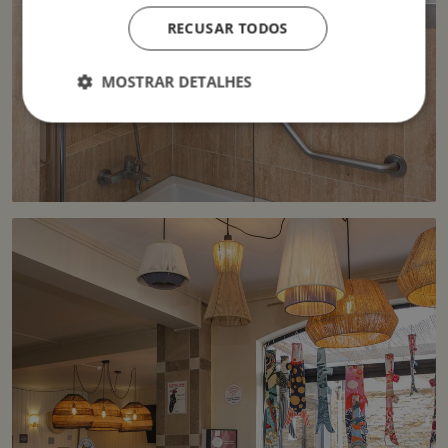
RECUSAR TODOS
MOSTRAR DETALHES
Estritamente necessários
Desempenho
Direcionamento
Funcionalidade
Não classificados
Os cookies estritamente necessários permitem a
funcionalidade central do website, como login de
usuário e gestão da conta. O site não pode ser
utilizado corretamente sem os cookies estritamente
necessários.
Provedor /
Nome
Validade
Descrição
Domínio
__cf_bm
29
Este cookie
Cloudflare Inc.
minutos
é usado
.apps.mews.com
58
para
segundos
distinguir