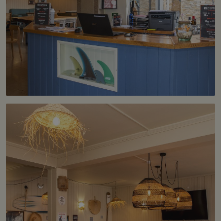
entre
humanos e
bots. Isso é
benéfico
para o site,
a fim de
fazer
relatórios
válidos
sobre o us
de seu site.
__cf_bm
29
Este cookie
Cloudflare Inc.
minutos
é usado
.api.mews.com
Política de
55
para
Privacidade do Google
segundos
distinguir
entre
humanos e
bots. Isso é
benéfico
para o site,
a fim de
fazer
relatórios
válidos
sobre o us
de seu site.
CookieScriptConsent
1 mês
This cookie
CookieScript
is used by
wotsoul.com
Cookie-
Script.com