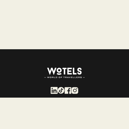
Unidades
Wotels
WOT Porto Soul
WOT Social