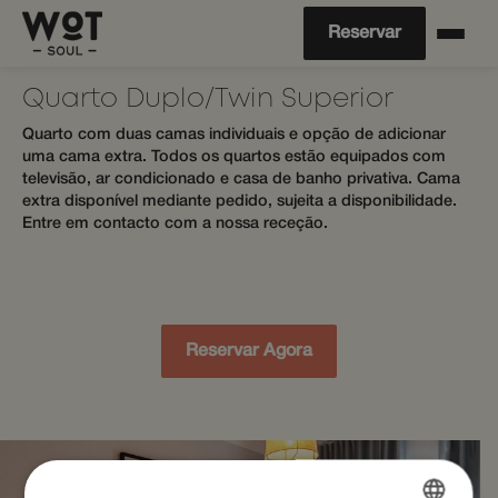
Reservar
Quarto Duplo/Twin Superior
Quarto com duas camas individuais e opção de adicionar
uma cama extra. Todos os quartos estão equipados com
televisão, ar condicionado e casa de banho privativa. Cama
extra disponível mediante pedido, sujeita a disponibilidade.
Entre em contacto com a nossa receção.
Reservar Agora