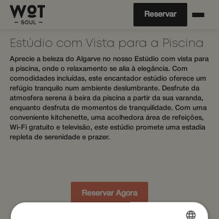
Reservar
Estúdio com Vista para a Piscina
Aprecie a beleza do Algarve no nosso Estúdio com vista para
a piscina, onde o relaxamento se alia à elegância. Com
comodidades incluídas, este encantador estúdio oferece um
refúgio tranquilo num ambiente deslumbrante. Desfrute da
atmosfera serena à beira da piscina a partir da sua varanda,
enquanto desfruta de momentos de tranquilidade. Com uma
conveniente kitchenette, uma acolhedora área de refeições,
Wi-Fi gratuito e televisão, este estúdio promete uma estadia
repleta de serenidade e prazer.
Reservar Agora