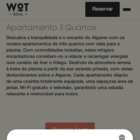
Reservar
Apartamento 3 Quartos
Descubra a tranquilidade e o encanto do Algarve com os
nossos apartamentos de três quartos com vista para a
piscina. Com comodidades incluídas, estes refúgios
encantadores convidam-no a relaxar e recarregar energias
num cenário de tirar o fôlego. Desfrute da atmosfera serena
à beira da piscina a partir da sua varanda privada, com vistas
deslumbrantes sobre o Algarve. Cada apartamento dispõe
de uma cozinha totalmente equipada, uma espaçosa área de
jantar, Wi-Fi gratuito e televisão, garantindo uma estadia
relaxante e memorável para todos.
Reservar Agora