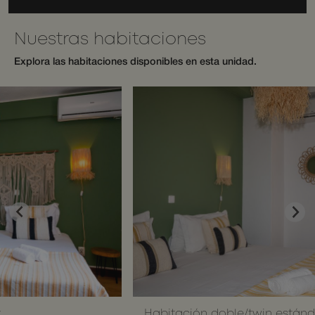
humans
and bots.
This is
beneficial
Nuestras habitaciones
for the
website, i
Explora las habitaciones disponibles en esta unidad.
order to
make vali
reports on
the use of
their
website.
__cf_bm
29
This cooki
Cloudflare Inc.
Google
minutes
is used to
.api.mews.com
Privacy Policy
55
distinguis
seconds
between
humans
and bots.
This is
beneficial
for the
website, i
order to
make vali
reports on
the use of
their
website.
CookieScriptConsent
1 month
This cooki
CookieScript
Habitación doble/twin estándar con 
is used by