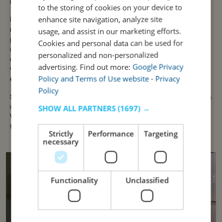
minutos del aeropuerto Humberto Delgado.
to the storing of cookies on your device to
PORTUGUESE
enhance site navigation, analyze site
Rodeado de jardines, tranquilos senderos y pequeños
usage, and assist in our marketing efforts.
rincones escondidos, este espacio invita a relajarse y respirar
profundamente. Entre la vegetación, la fauna y los laberintos
Cookies and personal data can be used for
naturales que atraviesan la propiedad, cada paseo se
personalized and non-personalized
convierte en un pequeño descubrimiento. Aquí, el sonido del
advertising. Find out more:
Google Privacy
viento en los árboles y el aire fresco de la sierra crean el
Policy and Terms of Use website
-
Privacy
escenario perfecto para desconectar del ritmo de la ciudad.
Policy
Si busca una escapada auténtica al campo, con el Atlántico a
SHOW ALL PARTNERS
(1697) →
un paso y el encanto histórico de Sintra a pocos minutos, el
WOT Sarrazola Soul ofrece el equilibrio ideal entre
tranquilidad, naturaleza y exploración.
Strictly
Performance
Targeting
necessary
Functionality
Unclassified