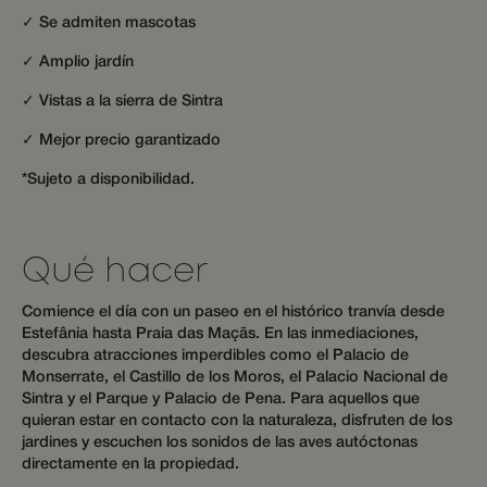
out
provide 
services.hijiffy.com
information
✓ Se admiten mascotas
and cont
about how
communi
wg_4J7yNWIK8ecs8T_hj_web
.wotsoul.com
1 year 1
the end user
services.
month
uses the
✓ Amplio jardín
website and
_cfuvid
.apps.mews.com
Session
This cook
__Secure-csrftoken
www.wotsoul.com
any
11
✓ Vistas a la sierra de Sintra
used for
advertising
months 
purposes
that the end
weeks
tracking
user may have
✓ Mejor precio garantizado
across s
seen before
to optim
visiting the
user exp
*Sujeto a disponibilidad.
said website.
by maint
session
_fbp
3 months
Used by Meta
Meta Platform
consiste
to deliver a
Inc.
and prov
series of
.wotsoul.com
personal
advertisement
Qué hacer
services.
products such
as real time
hijiffy_track_uuid_57
messenger-
1 month
bidding from
Comience el día con un paseo en el histórico tranvía desde
services.hijiffy.com
third party
Estefânia hasta Praia das Maçãs. En las inmediaciones,
advertisers
hijiffy_track_uuid_57
messenger-
1 month
descubra atracciones imperdibles como el Palacio de
services.com
_gcl_au
3 months
Used by
Google LLC
Monserrate, el Castillo de los Moros, el Palacio Nacional de
Google
.wotsoul.com
_cfuvid
.api.mews.com
Session
This cook
AdSense for
Sintra y el Parque y Palacio de Pena. Para aquellos que
used for
experimenting
quieran estar en contacto con la naturaleza, disfruten de los
purposes
with
tracking
advertisement
jardines y escuchen los sonidos de las aves autóctonas
across s
efficiency
directamente en la propiedad.
to optim
across