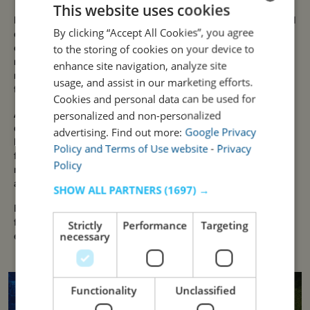
This website uses cookies
El WOT Algarve Soul goza de una ubicación inmejorable en el
By clicking “Accept All Cookies”, you agree
ENGLISH
corazón del Algarve, cerca de algunas de las playas más
to the storing of cookies on your device to
extensas y espectaculares de la región y de varios de los
PORTUGUESE
mejores campos de golf de Europa. Entre días de sol, mar y
enhance site navigation, analyze site
naturaleza, este es el punto de partida ideal para descubrir
usage, and assist in our marketing efforts.
todo lo que el Algarve tiene que ofrecer.
Cookies and personal data can be used for
personalized and non-personalized
A solo 4 km se encuentra la estación de tren de Almancil, lo
que garantiza conexiones cómodas para explorar la región.
advertising. Find out more:
Google Privacy
Para disfrutar de momentos de diversión en familia, el
Policy and Terms of Use website
-
Privacy
famoso Zoomarine está a unos 25 minutos en coche,
Policy
mientras que el Aquashow Park, uno de los parques
acuáticos más grandes del país, se encuentra a solo 5 km.
SHOW ALL PARTNERS
(1697) →
Entre playas, campos de golf y actividades para toda la
Strictly
Performance
Targeting
familia, el WOT Algarve Soul ofrece el equilibrio perfecto
necessary
entre relajación, aventura y diversión en el sur de Portugal.
Functionality
Unclassified